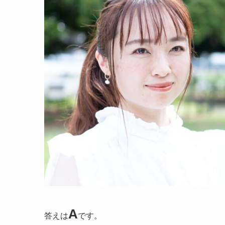
A
答えは
です。