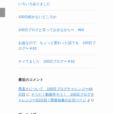
いろいろありました
100日続かないどころか
100日ブログと言っておきながら〜 #64
お盆なので、ちょっと変わった話でも 100日ブ
ログ〜＃63
ナメてました 100日ブログ〜＃62
最近のコメント
愚直さについて 100日ブログチャレンジ〜44
日目
に
そうだ！動画作ろう！ 100日ブログチ
ャレンジ〜52日目 | 西後知春の公式ページ
より