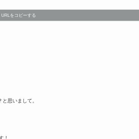
URLをコピーする
？と思いまして。
す！