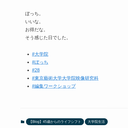
ぼっち。
いいな。
お得だな。
そう感じた日でした。
#大学院
#ぼっち
#28
#東京藝術大学大学院映像研究科
#編集ワークショップ
【Blog】45歳からのライフシフト
大学院生活