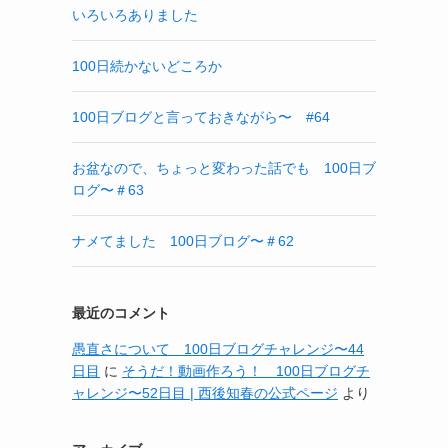
いろいろありました
100日続かないどころか
100日ブログと言っておきながら〜 #64
お盆なので、ちょっと変わった話でも 100日ブ
ログ〜＃63
ナメてました 100日ブログ〜＃62
最近のコメント
愚直さについて 100日ブログチャレンジ〜44
日目
に
そうだ！動画作ろう！ 100日ブログチ
ャレンジ〜52日目 | 西後知春の公式ページ
より