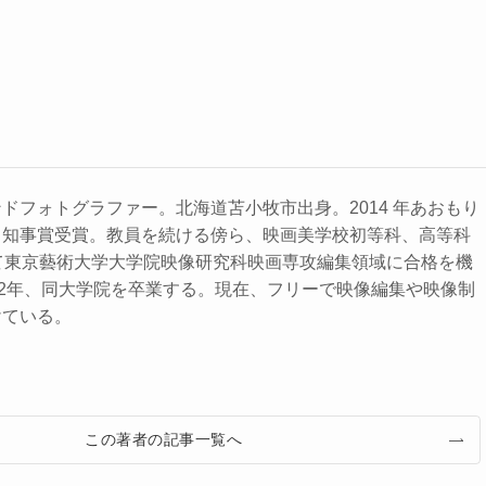
ドフォトグラファー。北海道苫⼩牧市出⾝。2014 年あおもり
ト知事賞受賞。教員を続ける傍ら、映画美学校初等科、⾼等科
て東京藝術⼤学⼤学院映像研究科映画専攻編集領域に合格を機
22年、同⼤学院を卒業する。現在、フリーで映像編集や映像制
けている。
この著者の記事一覧へ