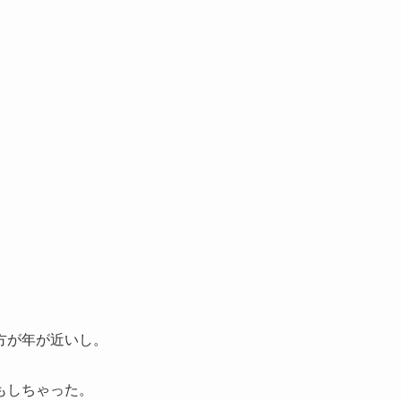
。
方が年が近いし。
もしちゃった。