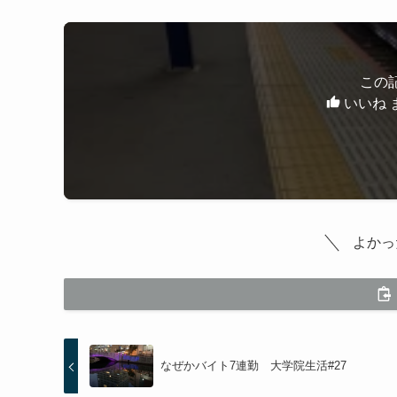
この
いいね 
よかっ
なぜかバイト7連勤 大学院生活#27