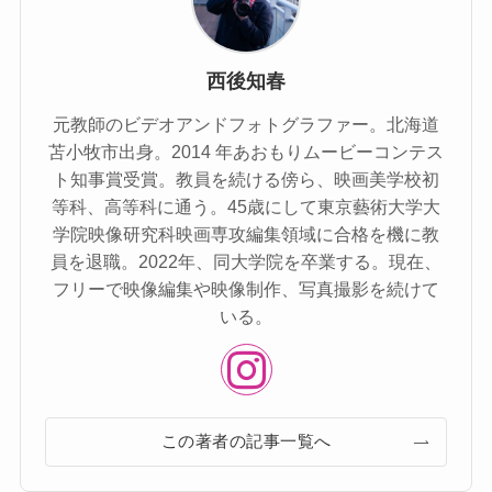
西後知春
元教師のビデオアンドフォトグラファー。北海道
苫⼩牧市出⾝。2014 年あおもりムービーコンテス
ト知事賞受賞。教員を続ける傍ら、映画美学校初
等科、⾼等科に通う。45歳にして東京藝術⼤学⼤
学院映像研究科映画専攻編集領域に合格を機に教
員を退職。2022年、同⼤学院を卒業する。現在、
フリーで映像編集や映像制作、写真撮影を続けて
いる。
この著者の記事一覧へ