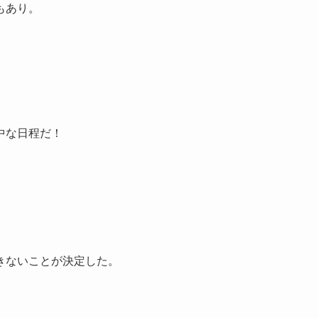
もあり。
中な日程だ！
きないことが決定した。