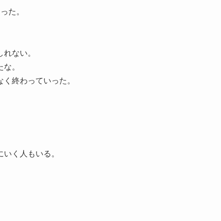
あった。
しれない。
たな。
なく終わっていった。
にいく人もいる。