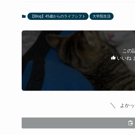
【Blog】45歳からのライフシフト
大学院生活
この
いいね 
よかっ