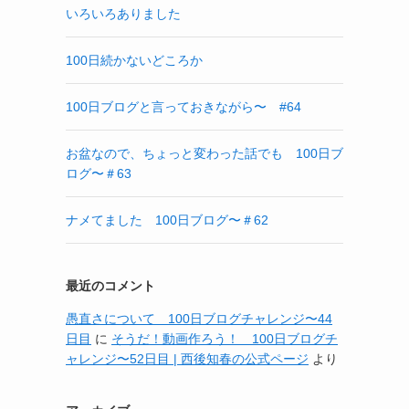
いろいろありました
100日続かないどころか
100日ブログと言っておきながら〜 #64
お盆なので、ちょっと変わった話でも 100日ブ
ログ〜＃63
ナメてました 100日ブログ〜＃62
最近のコメント
愚直さについて 100日ブログチャレンジ〜44
日目
に
そうだ！動画作ろう！ 100日ブログチ
ャレンジ〜52日目 | 西後知春の公式ページ
より