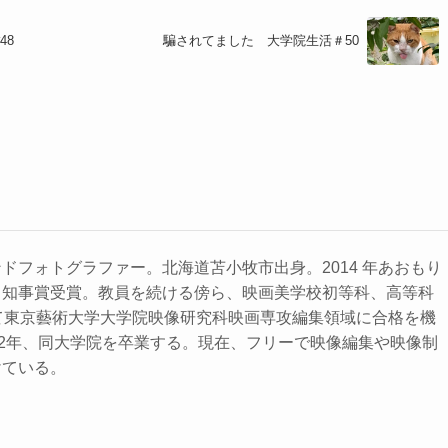
48
騙されてました 大学院生活＃50
ドフォトグラファー。北海道苫⼩牧市出⾝。2014 年あおもり
ト知事賞受賞。教員を続ける傍ら、映画美学校初等科、⾼等科
て東京藝術⼤学⼤学院映像研究科映画専攻編集領域に合格を機
22年、同⼤学院を卒業する。現在、フリーで映像編集や映像制
けている。